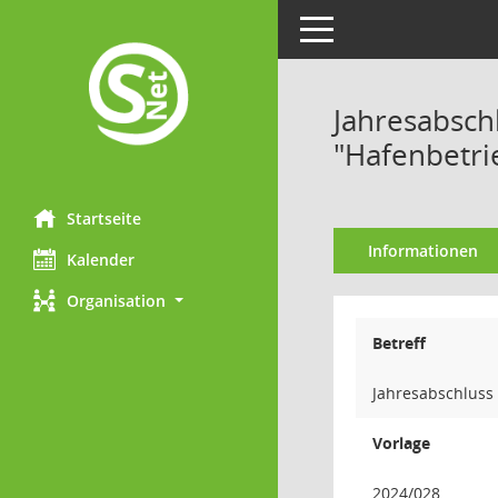
Toggle navigation
Jahresabsch
"Hafenbetr
Startseite
Informationen
Kalender
Organisation
Betreff
Jahresabschluss
Vorlage
2024/028