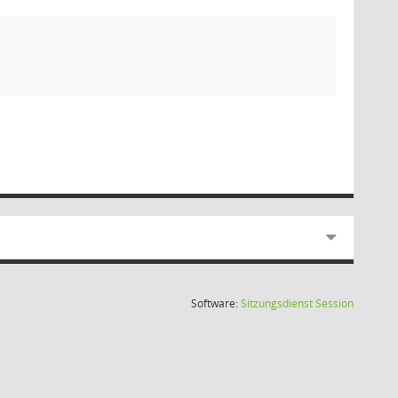
(Wird in
Software:
Sitzungsdienst
Session