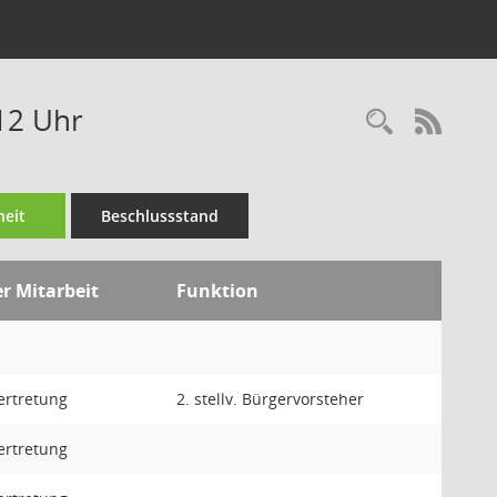
:12 Uhr
Recherc
RSS-
eit
Beschlussstand
er Mitarbeit
Funktion
ertretung
2. stellv. Bürgervorsteher
ertretung