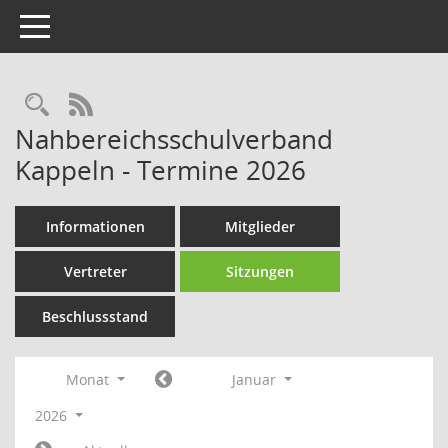
Toggle navigation
Rechercheauswahl
RSS-Feed
Nahbereichsschulverband
Kappeln - Termine 2026
Informationen
Mitglieder
Vertreter
Sitzungen
Beschlussstand
Monat
Januar
2026