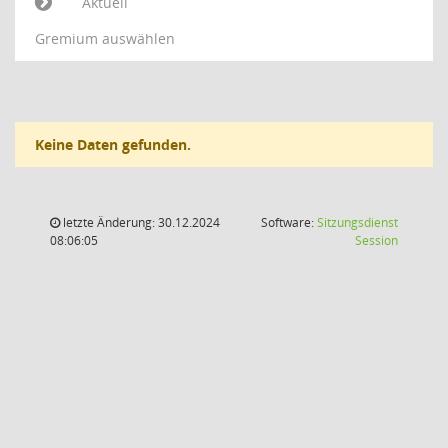
Aktuell
Gremium auswählen
Keine Daten gefunden.
letzte Änderung: 30.12.2024
Software:
Sitzungsdienst
(Wird in
08:06:05
Session