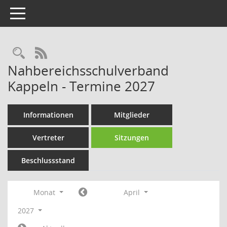
Toggle navigation
Rechercheauswahl
RSS-Feed
Nahbereichsschulverband
Kappeln - Termine 2027
Informationen
Mitglieder
Vertreter
Sitzungen
Beschlussstand
Monat
April
2027