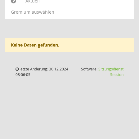
Aktuell
Gremium auswählen
Keine Daten gefunden.
letzte Änderung: 30.12.2024
Software:
Sitzungsdienst
(Wird in
08:06:05
Session