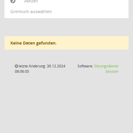
Aktuell
Gremium auswählen
Keine Daten gefunden.
letzte Änderung: 30.12.2024
Software:
Sitzungsdienst
(Wird in
08:06:05
Session