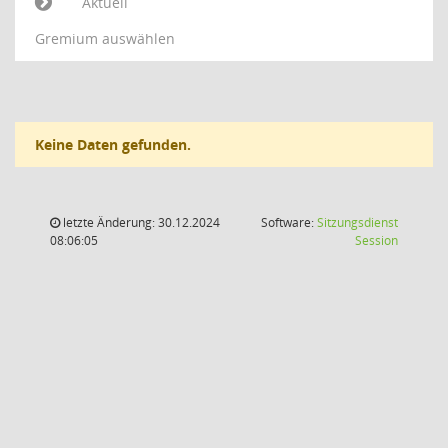
Aktuell
Gremium auswählen
Keine Daten gefunden.
letzte Änderung: 30.12.2024
Software:
Sitzungsdienst
(Wird in
08:06:05
Session