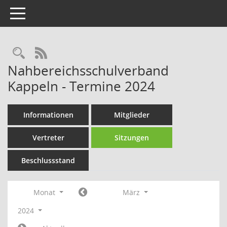
Toggle navigation
Rechercheauswahl
RSS-Feed
Nahbereichsschulverband
Kappeln - Termine 2024
Informationen
Mitglieder
Vertreter
Sitzungen
Beschlussstand
Monat
März
2024