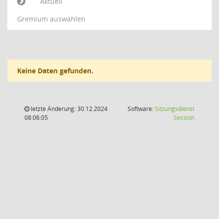
Aktuell
Gremium auswählen
Keine Daten gefunden.
letzte Änderung: 30.12.2024
Software:
Sitzungsdienst
(Wird in
08:06:05
Session