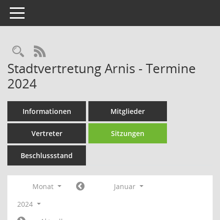
Toggle navigation
Rechercheauswahl
RSS-Feed
Stadtvertretung Arnis - Termine
2024
Informationen
Mitglieder
Vertreter
Sitzungen
Beschlussstand
Monat
Januar
2024