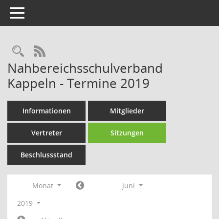
Toggle navigation
Rechercheauswahl
RSS-Feed
Nahbereichsschulverband
Kappeln - Termine 2019
Informationen
Mitglieder
Vertreter
Sitzungen
Beschlussstand
Monat
Juni
2019