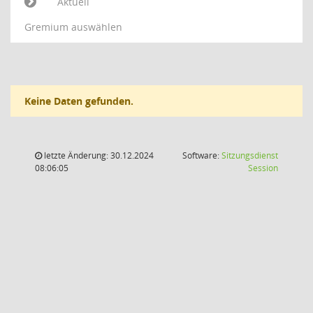
Aktuell
Gremium auswählen
Keine Daten gefunden.
letzte Änderung: 30.12.2024
Software:
Sitzungsdienst
(Wird in
08:06:05
Session