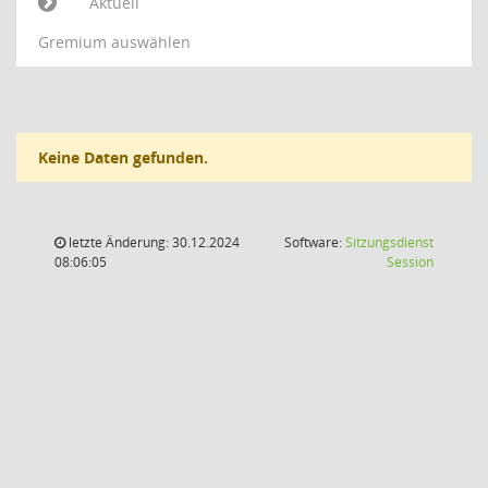
Aktuell
Gremium auswählen
Keine Daten gefunden.
letzte Änderung: 30.12.2024
Software:
Sitzungsdienst
(Wird in
08:06:05
Session