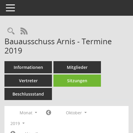
Toggle navigation
Rechercheauswahl
RSS-Feed
Bauausschuss Arnis - Termine
2019
Informationen
Mitglieder
Vertreter
Sitzungen
Beschlussstand
Monat
Oktober
2019