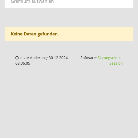
Gremium auswählen
Keine Daten gefunden.
letzte Änderung: 30.12.2024
Software:
Sitzungsdienst
(Wird in
08:06:05
Session