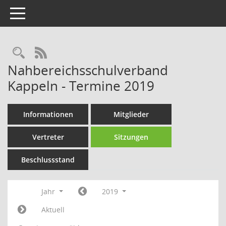
Toggle navigation
Rechercheauswahl
RSS-Feed
Nahbereichsschulverband
Kappeln - Termine 2019
Informationen
Mitglieder
Vertreter
Sitzungen
Beschlussstand
Jahr
2019
Aktuell