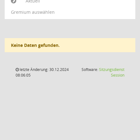
Aktuell
Gremium auswählen
Keine Daten gefunden.
letzte Änderung: 30.12.2024
Software:
Sitzungsdienst
(Wird in
08:06:05
Session