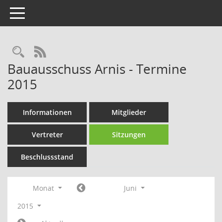
Toggle navigation
Rechercheauswahl
RSS-Feed
Bauausschuss Arnis - Termine
2015
Informationen
Mitglieder
Vertreter
Sitzungen
Beschlussstand
Monat
Juni
2015