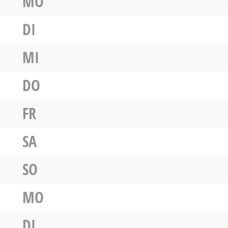
MO
DI
MI
DO
FR
SA
SO
MO
DI