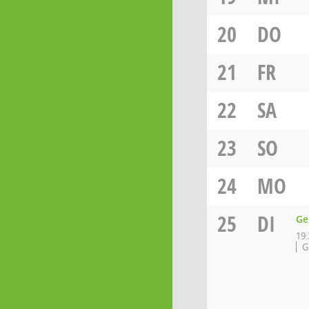
20
DO
21
FR
22
SA
23
SO
24
MO
25
DI
Ge
19:
G