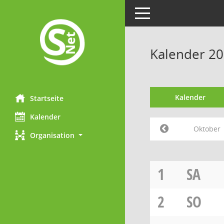
Toggle navigation
Kalender 2
Kalender
Startseite
Kalender
Oktober
Organisation
1
SA
2
SO