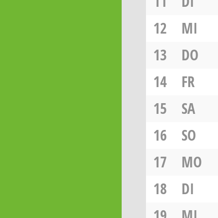
11
DI
12
MI
13
DO
14
FR
15
SA
16
SO
17
MO
18
DI
19
MI