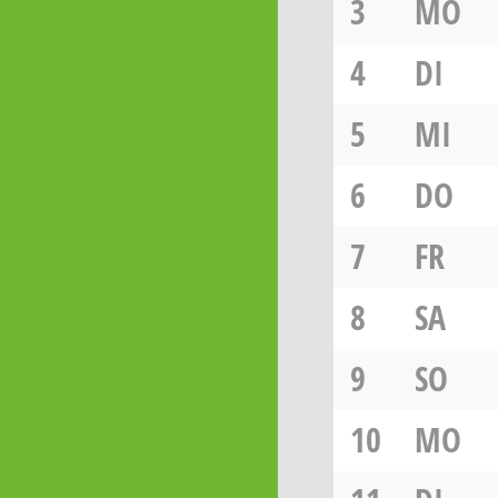
3
MO
4
DI
5
MI
6
DO
7
FR
8
SA
9
SO
10
MO