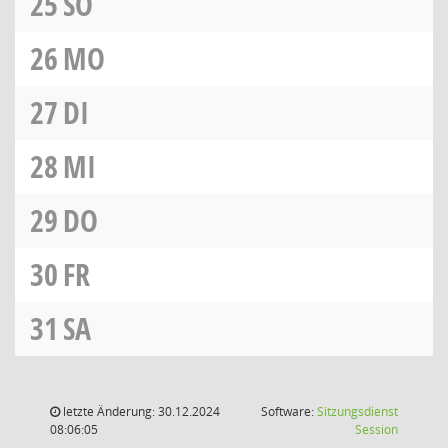
25
SO
26
MO
27
DI
28
MI
29
DO
30
FR
31
SA
letzte Änderung: 30.12.2024
Software:
Sitzungsdienst
(Wird in
08:06:05
Session