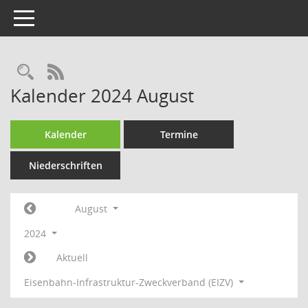
Toggle navigation
Rechercheauswahl
RSS-Feed
Kalender 2024 August
Kalender
Termine
Niederschriften
August
2024
Aktuell
Eisenbahn-Infrastruktur-Zweckverband (EIZV)