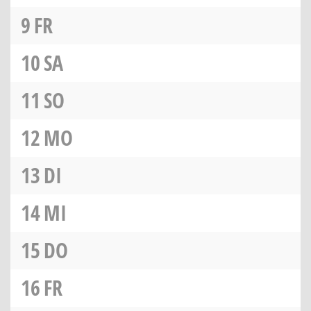
9
FR
10
SA
11
SO
12
MO
13
DI
14
MI
15
DO
16
FR