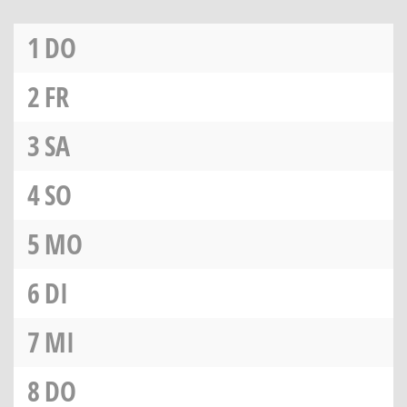
1
DO
2
FR
3
SA
4
SO
5
MO
6
DI
7
MI
8
DO