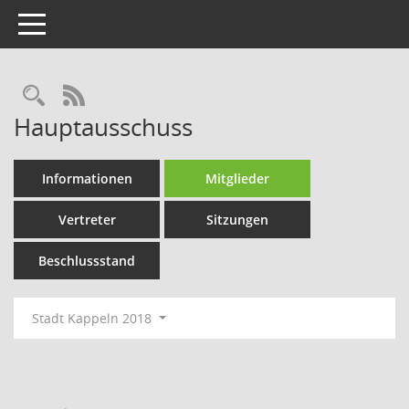
Toggle navigation
Rechercheauswahl
RSS-Feed
Hauptausschuss
Informationen
Mitglieder
Vertreter
Sitzungen
Beschlussstand
Stadt Kappeln 2018