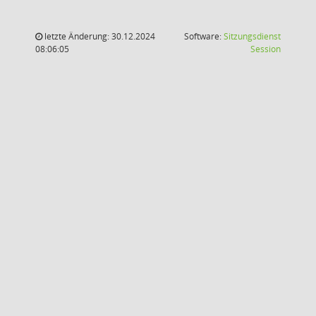
letzte Änderung: 30.12.2024
Software:
Sitzungsdienst
(Wird in
08:06:05
Session