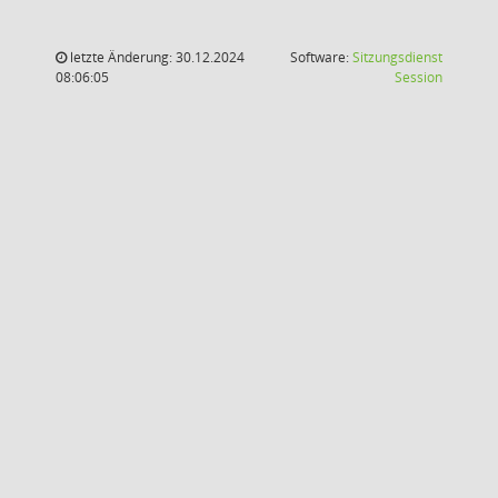
letzte Änderung: 30.12.2024
Software:
Sitzungsdienst
(Wird in
08:06:05
Session