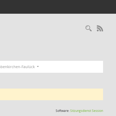
Recherc
RSS-
benkirchen-Faulück
(Wird in
Software:
Sitzungsdienst
Session