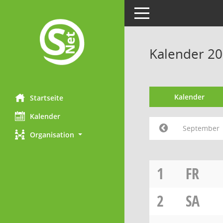
Toggle navigation
Kalender 2
Kalender
Startseite
Kalender
September
Organisation
1
FR
2
SA