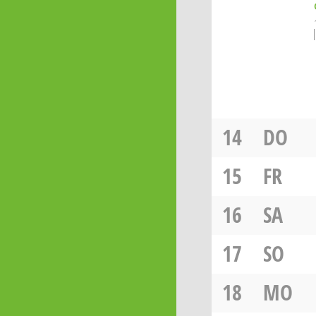
14
DO
15
FR
16
SA
17
SO
18
MO