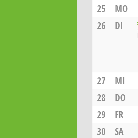
25
MO
26
DI
27
MI
28
DO
29
FR
30
SA