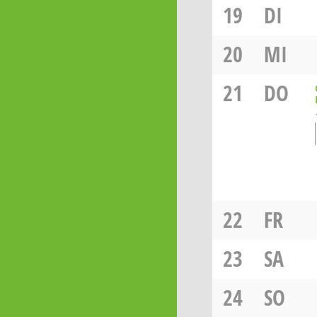
19
DI
20
MI
21
DO
22
FR
23
SA
24
SO