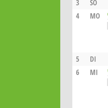
3
SO
4
MO
5
DI
6
MI