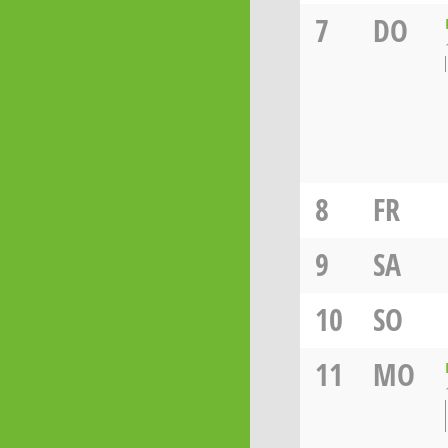
7
DO
8
FR
9
SA
10
SO
11
MO