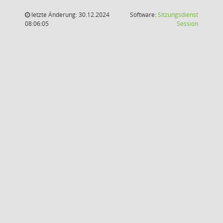
letzte Änderung: 30.12.2024
Software:
Sitzungsdienst
(Wird in
08:06:05
Session