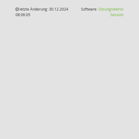
letzte Änderung: 30.12.2024
Software:
Sitzungsdienst
(Wird in
08:06:05
Session