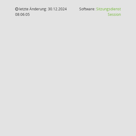
letzte Änderung: 30.12.2024
Software:
Sitzungsdienst
(Wird in
08:06:05
Session