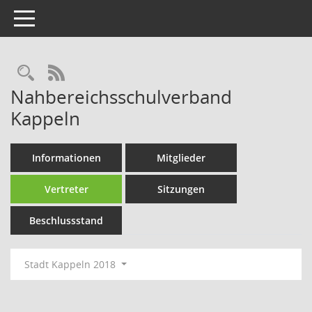
Toggle navigation
Rechercheauswahl
RSS-Feed
Nahbereichsschulverband
Kappeln
Informationen
Mitglieder
Vertreter
Sitzungen
Beschlussstand
Stadt Kappeln 2018