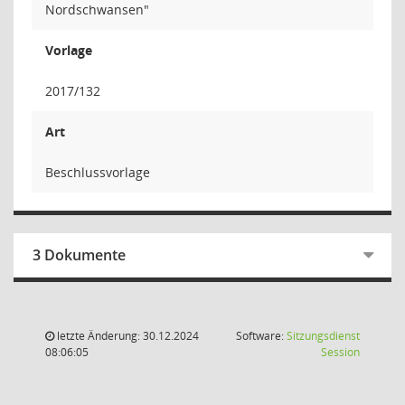
Nordschwansen"
Vorlage
2017/132
Art
Beschlussvorlage
3 Dokumente
letzte Änderung: 30.12.2024
Software:
Sitzungsdienst
(Wird in
08:06:05
Session