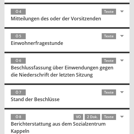
Ö 4
Texte
Mitteilungen des oder der Vorsitzenden
Ö 5
Texte
Einwohnerfragestunde
Ö 6
Texte
Beschlussfassung über Einwendungen gegen
die Niederschrift der letzten Sitzung
Ö 7
Texte
Stand der Beschlüsse
Ö 8
VO
2 Dok.
Texte
Berichterstattung aus dem Sozialzentrum
Kappeln