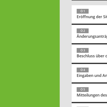
Ö 1
Eröffnung der Si
Ö 2
Änderungsanträ
Ö 3
Beschluss über 
Ö 4
Eingaben und A
Ö 5
Mitteilungen de