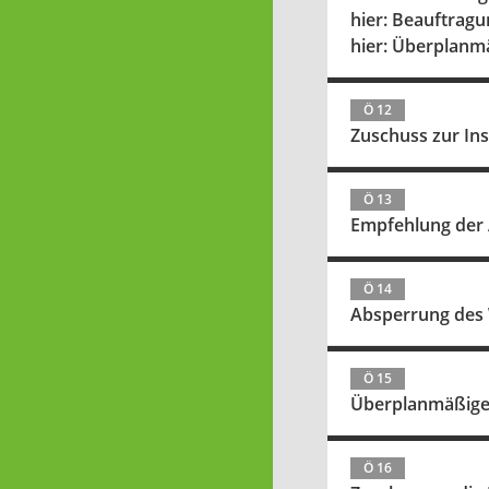
hier: Beauftrag
hier: Überplanm
Ö 12
Zuschuss zur In
Ö 13
Empfehlung der 
Ö 14
Absperrung des 
Ö 15
Überplanmäßige 
Ö 16