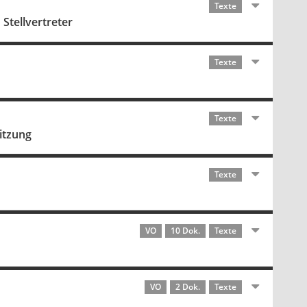
Texte
Stellvertreter
Texte
Texte
itzung
Texte
VO
10 Dok.
Texte
VO
2 Dok.
Texte