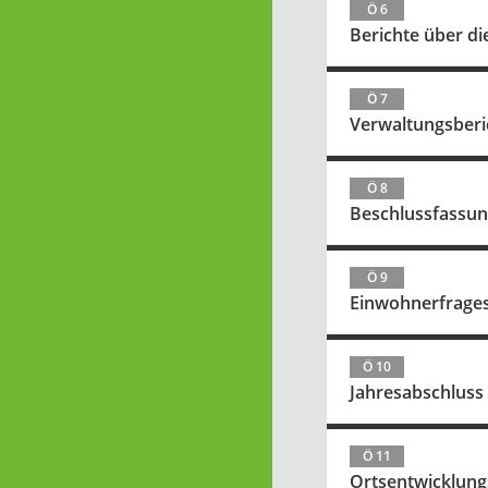
Ö 6
Berichte über di
Ö 7
Verwaltungsberi
Ö 8
Beschlussfassun
Ö 9
Einwohnerfrage
Ö 10
Jahresabschluss
Ö 11
Ortsentwicklungs