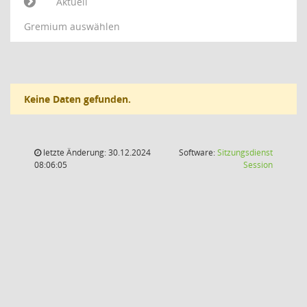
Aktuell
Gremium auswählen
Keine Daten gefunden.
letzte Änderung: 30.12.2024
Software:
Sitzungsdienst
(Wird in
08:06:05
Session