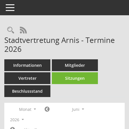
Toggle navigation
Rechercheauswahl
RSS-Feed
Stadtvertretung Arnis - Termine
2026
Informationen
Mitglieder
Vertreter
Sitzungen
Beschlussstand
Monat
Juni
2026