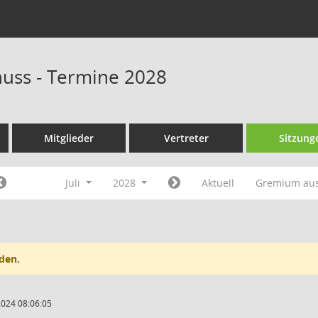
huss - Termine 2028
Mitglieder
Vertreter
Sitzung
Juli
2028
Aktuell
Gremium au
den.
2024 08:06:05