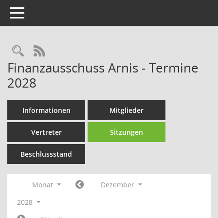
Toggle navigation
Rechercheauswahl
RSS-Feed
Finanzausschuss Arnis - Termine
2028
Informationen
Mitglieder
Vertreter
Sitzungen
Beschlussstand
Monat
Dezember
2028