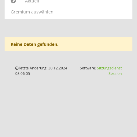
Aktuell
Gremium auswählen
Keine Daten gefunden.
letzte Änderung: 30.12.2024
Software:
Sitzungsdienst
(Wird in
08:06:05
Session