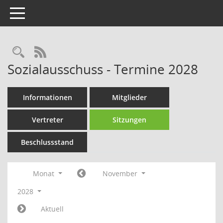
Toggle navigation
Rechercheauswahl
RSS-Feed
Sozialausschuss - Termine 2028
Informationen
Mitglieder
Vertreter
Sitzungen
Beschlussstand
Monat
November
2028
Aktuell