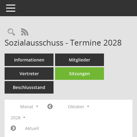
Toggle navigation
Rechercheauswahl
RSS-Feed
Sozialausschuss - Termine 2028
Informationen
Mitglieder
Vertreter
Sitzungen
Beschlussstand
Monat
Oktober
2028
Aktuell