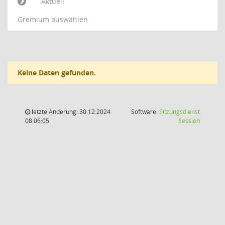
Aktuell
Gremium auswählen
Keine Daten gefunden.
letzte Änderung: 30.12.2024
Software:
Sitzungsdienst
(Wird in
08:06:05
Session