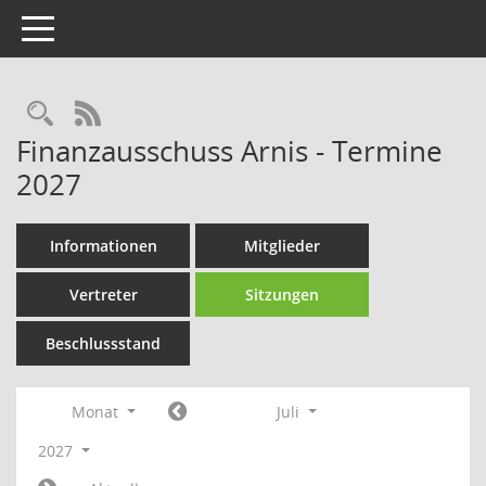
Toggle navigation
Rechercheauswahl
RSS-Feed
Finanzausschuss Arnis - Termine
2027
Informationen
Mitglieder
Vertreter
Sitzungen
Beschlussstand
Monat
Juli
2027