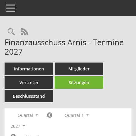
Toggle navigation
Rechercheauswahl
RSS-Feed
Finanzausschuss Arnis - Termine
2027
Informationen
Mitglieder
Vertreter
Sitzungen
Beschlussstand
Quartal
Quartal 1
2027