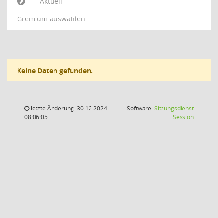
Aktuell
Gremium auswählen
Keine Daten gefunden.
letzte Änderung: 30.12.2024
Software:
Sitzungsdienst
(Wird in
08:06:05
Session