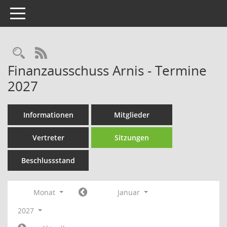
Toggle navigation
Rechercheauswahl
RSS-Feed
Finanzausschuss Arnis - Termine
2027
Informationen
Mitglieder
Vertreter
Sitzungen
Beschlussstand
Monat
Januar
2027