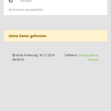
Aktuell
Gremium auswählen
Keine Daten gefunden.
letzte Änderung: 30.12.2024
Software:
Sitzungsdienst
(Wird in
08:06:05
Session