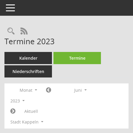
Toggle navigation
Rechercheauswahl
RSS-Feed
Termine 2023
Kalender
Termine
Niederschriften
Monat
Juni
2023
Aktuell
Stadt Kappeln