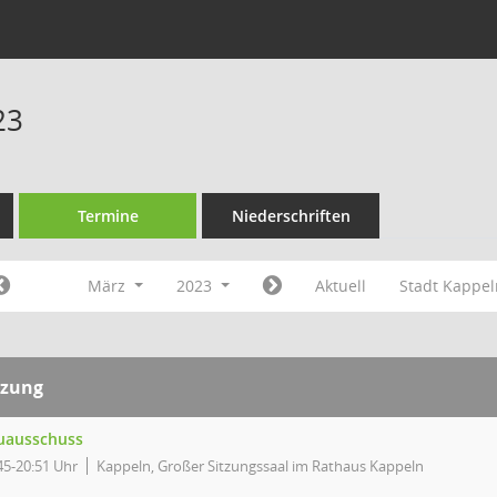
23
Termine
Niederschriften
März
2023
Aktuell
Stadt Kappe
tzung
uausschuss
45-20:51 Uhr
Kappeln, Großer Sitzungssaal im Rathaus Kappeln