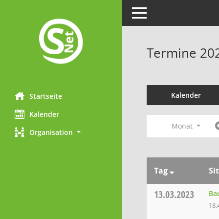
Toggle navigation
Termine 20
Kalender
Startseite
Kalender
Monat
Organisation
Tag
Si
13.03.2023
Ba
18: