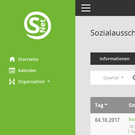
Toggle navigation
Sozialaussc
Informationen
Startseite
Kalender
Quartal
Organisation
Tag
Si
04.10.2017
So
18:
K