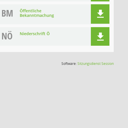
BM
Öffentliche
Bekanntmachung
NÖ
Niederschrift Ö
(Wird in
Software:
Sitzungsdienst
Session