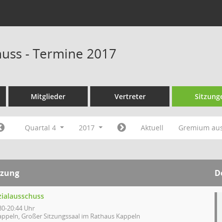
huss - Termine 2017
Mitglieder
Vertreter
Sitzung
Quartal 4
2017
Aktuell
Gremium au
tzung
D
zialausschuss
30-20:44 Uhr
appeln, Großer Sitzungssaal im Rathaus Kappeln