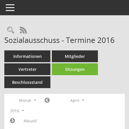
Toggle navigation
Rechercheauswahl
RSS-Feed
Sozialausschuss - Termine 2016
Informationen
Mitglieder
Vertreter
Sitzungen
Beschlussstand
Monat
April
2016
Aktuell