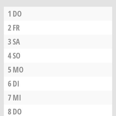
1
DO
2
FR
3
SA
4
SO
5
MO
6
DI
7
MI
8
DO