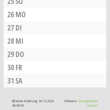
25
SO
26
MO
27
DI
28
MI
29
DO
30
FR
31
SA
letzte Änderung: 30.12.2024
Software:
Sitzungsdienst
(Wird in
08:06:05
Session