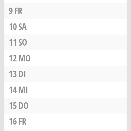
9
FR
10
SA
11
SO
12
MO
13
DI
14
MI
15
DO
16
FR