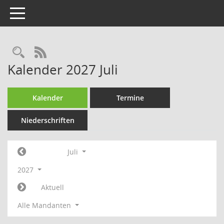
Toggle navigation
Rechercheauswahl
RSS-Feed
Kalender 2027 Juli
Kalender
Termine
Niederschriften
Juli
2027
Aktuell
Alle Mandanten