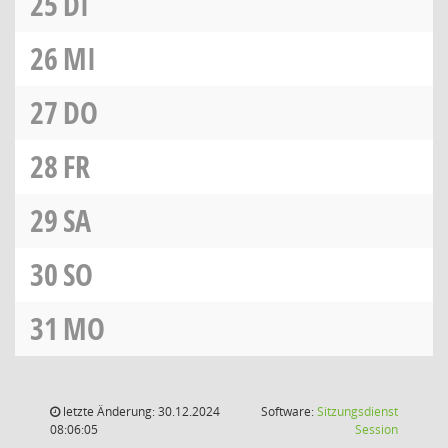
25
DI
26
MI
27
DO
28
FR
29
SA
30
SO
31
MO
letzte Änderung: 30.12.2024
Software:
Sitzungsdienst
(Wird in
08:06:05
Session