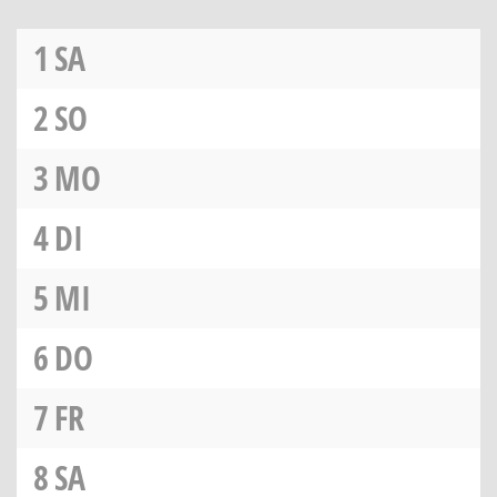
1
SA
2
SO
3
MO
4
DI
5
MI
6
DO
7
FR
8
SA