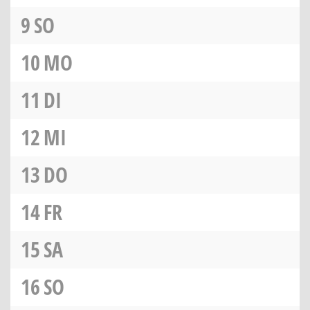
9
SO
10
MO
11
DI
12
MI
13
DO
14
FR
15
SA
16
SO