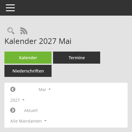
Toggle navigation
Rechercheauswahl
RSS-Feed
Kalender 2027 Mai
Kalender
Termine
Niederschriften
Mai
2027
Aktuell
Alle Mandanten