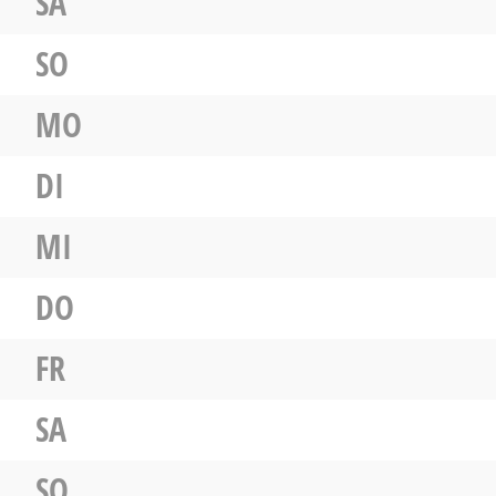
SA
SO
MO
DI
MI
DO
FR
SA
SO