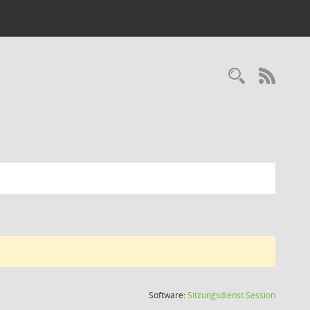
Recherc
RSS-
(Wird in
Software:
Sitzungsdienst
Session