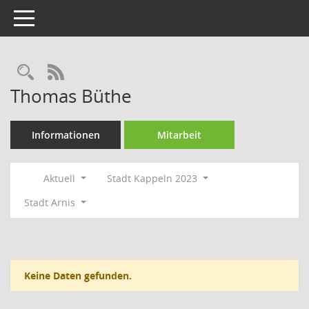
Toggle navigation
Rechercheauswahl
RSS-Feed
Thomas Büthe
Informationen
Mitarbeit
Aktuell
Stadt Kappeln 2023
Stadt Arnis
Keine Daten gefunden.