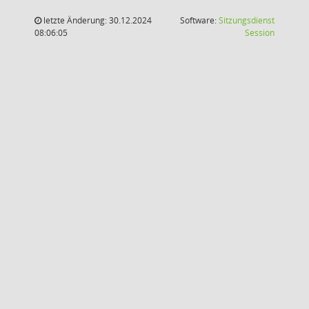
letzte Änderung: 30.12.2024
Software:
Sitzungsdienst
(Wird in
08:06:05
Session