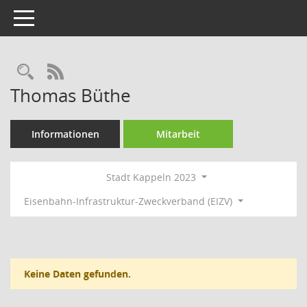
Toggle navigation
Rechercheauswahl
RSS-Feed
Thomas Büthe
Informationen
Mitarbeit
Stadt Kappeln 2023
Eisenbahn-Infrastruktur-Zweckverband (EIZV)
Keine Daten gefunden.