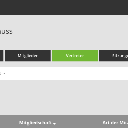
huss
Mitglieder
Vertreter
Sitzung
8
:
Mitgliedschaft
Art der Mi