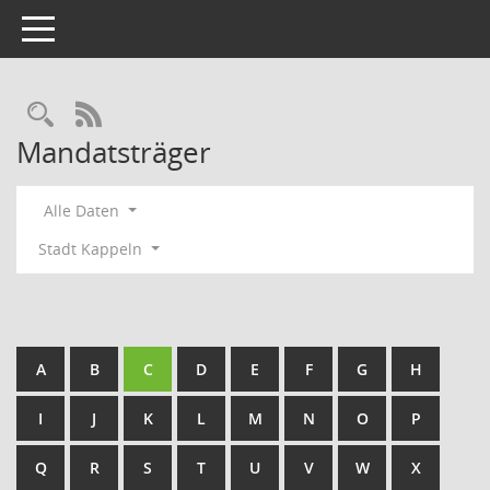
Toggle navigation
Rechercheauswahl
RSS-Feed
Mandatsträger
Alle Daten
Stadt Kappeln
A
B
C
D
E
F
G
H
I
J
K
L
M
N
O
P
Q
R
S
T
U
V
W
X