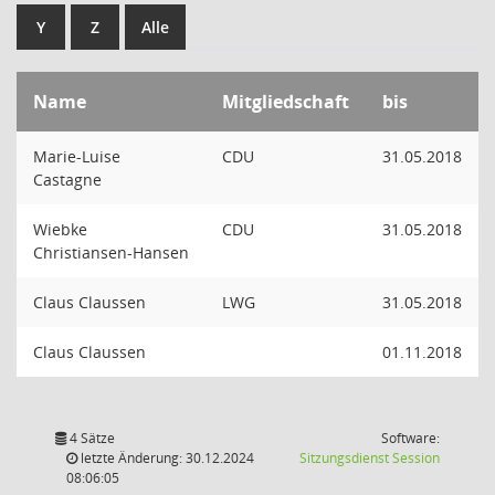
Y
Z
Alle
Name
Mitgliedschaft
bis
Marie-Luise
CDU
31.05.2018
Castagne
Wiebke
CDU
31.05.2018
Christiansen-Hansen
Claus Claussen
LWG
31.05.2018
Claus Claussen
01.11.2018
4 Sätze
Software:
(Wird in
letzte Änderung: 30.12.2024
Sitzungsdienst
Session
08:06:05