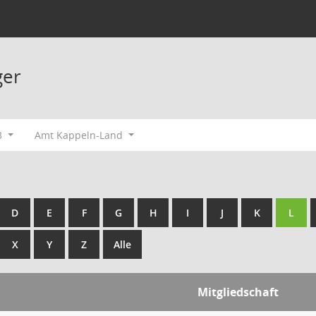
ger
3
Amt Kappeln-Land
D
E
F
G
H
I
J
K
L
X
Y
Z
Alle
Mitgliedschaft