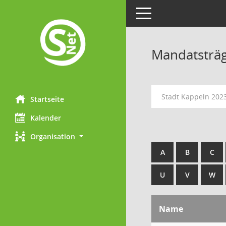
Toggle navigation
Mandatsträ
Stadt Kappeln 202
Startseite
Kalender
Organisation
A
B
C
U
V
W
Name