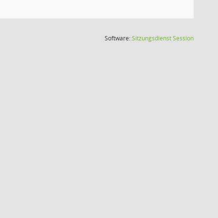
(Wird in
Software:
Sitzungsdienst
Session