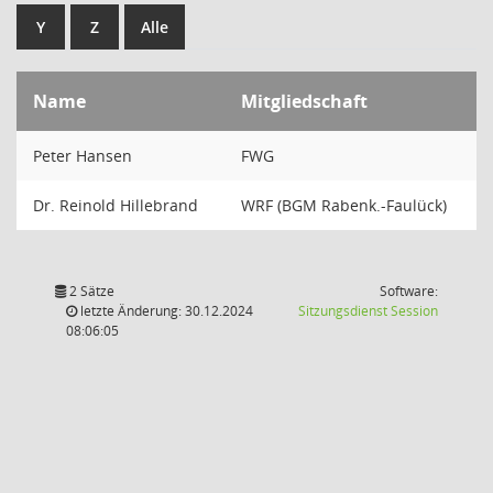
Y
Z
Alle
Name
Mitgliedschaft
Peter Hansen
FWG
Dr. Reinold Hillebrand
WRF (BGM Rabenk.-Faulück)
2 Sätze
Software:
(Wird in
letzte Änderung: 30.12.2024
Sitzungsdienst
Session
08:06:05