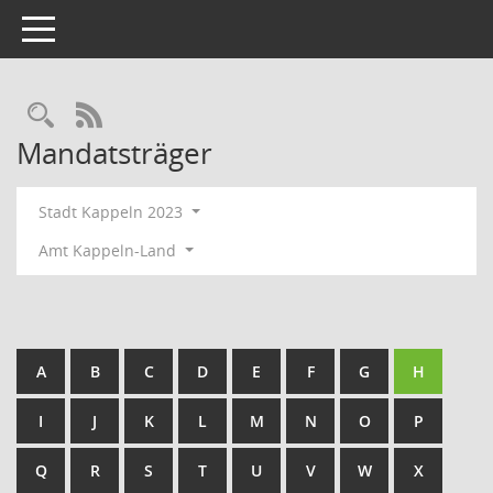
Toggle navigation
Rechercheauswahl
RSS-Feed
Mandatsträger
Stadt Kappeln 2023
Amt Kappeln-Land
A
B
C
D
E
F
G
H
I
J
K
L
M
N
O
P
Q
R
S
T
U
V
W
X